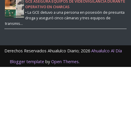
GCE ASEGURA EQUIPOS DE VIDEOVIGILANCIA DURANTE
OPERATIVO EN CHARCAS
• La GCE detuvo a una persona en posesión de presunta
droga y aseguró cinco cámaras y tres equipos de
transmis...
Derechos Reservados Ahualulco Diario;
2026
Ahualulco Al Día
Blogger template
by
Open Themes
.