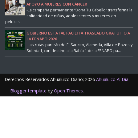
APOYO A MUJERES CON CÁNCER
-La campaña permanente “Dona Tu Cabello” transforma la
solidaridad de niñas, adolescentes y mujeres en
pelucas...
GOBIERNO ESTATAL FACILITA TRASLADO GRATUITO A
LA FENAPO 2026
-Las rutas partirán de El Saucito, Alameda, Villa de Pozos y
Soledad, con destino a la Bahía 1 de la FENAPO pa...
Derechos Reservados Ahualulco Diario;
2026
Ahualulco Al Día
Blogger template
by
Open Themes
.